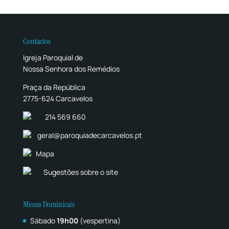
Contactos
Igreja Paroquial de
Nossa Senhora dos Remédios
Praça da República
2775-624 Carcavelos
214 569 660
geral@paroquiadecarcavelos.pt
Mapa
Sugestões sobre o site
Missas Dominicais
Sábado
19h00
(vespertina)